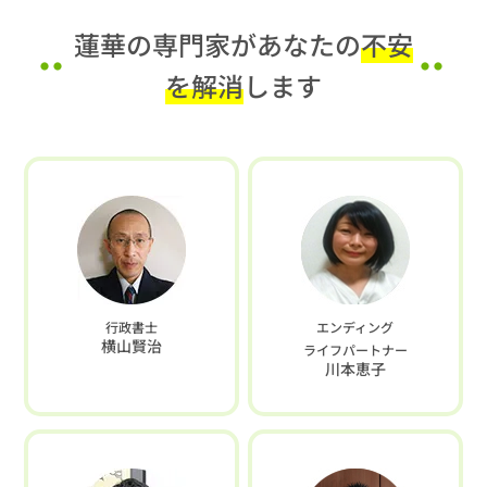
蓮華の専門家があなたの
不安
を解消
します
行政書士
エンディング
横山賢治
ライフパートナー
川本恵子