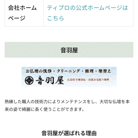
最新の投
会社ホーム
ティプロの公式ホームページは
稿
ページ
こちら
音羽屋
熟練した職人の技術力によりメンテナンスをし、大切な仏壇を本
来の姿で綺麗に長く使うことができます。
音羽屋が選ばれる理由