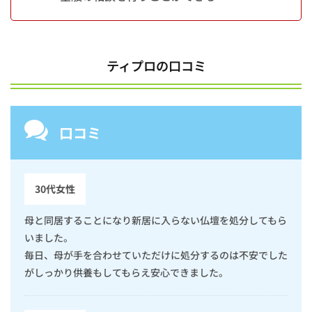
情報
3
山
口
ティプロの口コミ
石
彫
3.1
山口
口コミ
石彫
が選
ばれ
る理
由
30代女性
3.2
母と同居することになり新居に入らない仏壇を処分してもら
山口
いました。
石彫
の口
毎日、母が手を合わせていただけに処分するのは不安でした
コミ
がしっかり供養もしてもらえ安心できました。
3.3
会社