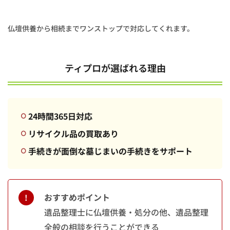
1.3
会社
情報
仏壇供養から相続までワンストップで対応してくれます。
2
音
羽
ティプロが選ばれる理由
屋
2.1
音羽
屋が
24時間365日対応
選ば
れる
リサイクル品の買取あり
理由
手続きが面倒な墓じまいの手続きをサポート
2.2
音羽
屋の
口コ
おすすめポイント
ミ
遺品整理士に仏壇供養・処分の他、遺品整理
2.3
会社
全般の相談を行うことができる