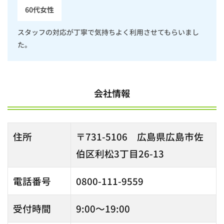
情報
60代女性
4
広島
スタッフの対応が丁寧で気持ちよく利用させてもらいまし
のお
た。
すす
め仏
壇の
修
理・
会社情報
供
養・
お墓
の業
住所
〒731-5106 広島県広島市佐
者
【ま
伯区利松3丁目26-13
と
め】
電話番号
0800-111-9559
4.3.1
プロフ
ィール
受付時間
9:00～19:00
4.3.1.1