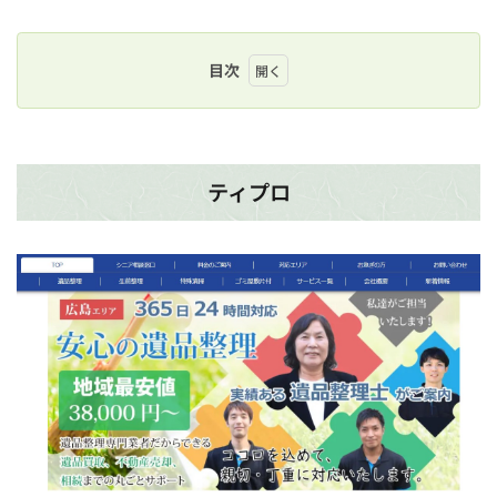
目次
1
テ
ィ
プ
ロ
ティプロ
1.1
ティ
プロ
が選
ばれ
る理
由
1.2
ティ
プロ
の口
コミ