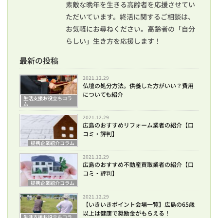
素敵な晩年を生きる高齢者を応援させてい
ただいています。終活に関するご相談は、
お気軽にお尋ねください。高齢者の「自分
らしい」生き方を応援します！
最新の投稿
2021.12.29
仏壇の処分方法。供養した方がいい？費用
についても紹介
生活支援お役立ちコラ
ム
2021.12.29
広島のおすすめリフォーム業者の紹介【口
コミ・評判】
提携企業紹介コラム
2021.12.29
広島のおすすめ不動産買取業者の紹介【口
コミ・評判】
提携企業紹介コラム
2021.12.29
【いきいきポイント会場一覧】広島の65歳
以上は健康で奨励金がもらえる！
生活支援お役立ちコラ