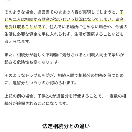
2.1
遺留
そのような場合、遺言書そのままの内容が実現してしまうと、
子
分が
もら
ども二人は相続する財産がないという状況になってしまい、遺産
える
を受け取ることがでず
、住んでいる場所に住めない場合や、今後の
相続
生活に必要な資金を手に入れられず、生活が困窮することなども
人
は？
考えられます。
2.2
また、相続分が著しく不均衡に処分されると相続人同士で争いが
遺留
分が
起きる危険性も高くなります。
もら
える
そのようなトラブルを防ぎ、相続人間で相続分の均衡を保つため
割合
に、遺留分というものが認められます。
につ
いて
上記の例の場合、子供2人が遺留分を行使することで、一定数の相
2.3
続分が確保されることになります。
遺留
分の
計算
法定相続分との違い
3