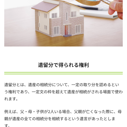
1.2
法定
相続
分と
の違
い
2
遺
産
相
遺留分で得られる権利
続
に
お
け
遺留分とは、遺産の相続分について、一定の取り分を認めるとい
る
遺
う権利であり、一定文の枠を超えて遺産が相続がされる場面で使わ
留
れます。
分
の
例えば、父・母・子供が2人いる場合、父親が亡くなった際に、母
範
囲
親が遺産の全ての相続分を相続するという遺言があったとしま
す。