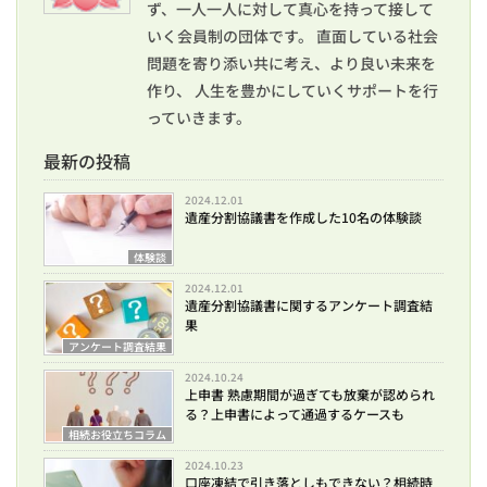
ず、一人一人に対して真心を持って接して
いく会員制の団体です。 直面している社会
問題を寄り添い共に考え、より良い未来を
作り、 人生を豊かにしていくサポートを行
っていきます。
最新の投稿
2024.12.01
遺産分割協議書を作成した10名の体験談
体験談
2024.12.01
遺産分割協議書に関するアンケート調査結
果
アンケート調査結果
2024.10.24
上申書 熟慮期間が過ぎても放棄が認められ
る？上申書によって通過するケースも
相続お役立ちコラム
2024.10.23
口座凍結で引き落としもできない？相続時