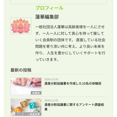
1
プロフィール
プ
ロ
蓮華編集部
フ
ィ
一般社団法人蓮華は高齢者様を一人にさせ
ー
ル
ず、一人一人に対して真心を持って接して
いく会員制の団体です。 直面している社会
1.1
問題を寄り添い共に考え、より良い未来を
最新
の投
作り、 人生を豊かにしていくサポートを行
稿
っていきます。
最新の投稿
2024.12.01
遺産分割協議書を作成した10名の体験談
体験談
2024.12.01
遺産分割協議書に関するアンケート調査結
果
アンケート調査結果